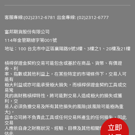
客服專線:(02)2312-6781
出金專線: (02)2312-6777
富邦期貨股份有限公司
114年金管期總字第001號
地址：100 台北市中正區襄陽路9號3樓、3樓之1、20樓及21樓
槓桿保證金契約交易可能包含或基於在商品、貨幣、有價證
券、利
率、指數或其他利益上，在某些特定的市場條件下，交易人可
能有
極大利益或亦可能承受極大損失，而槓桿保證金契約工具或交
易常
見的高財務槓桿特性，將可能對交易人造成極大的損失或獲
利，交
易人必須負擔交易及所有其他損失的風險(該風險可能極為重
大)，
且本公司將不負責此工具或任何交易所產生的任何損失，因此
交易
立即
人應依自身之財務狀況、經驗、目標及其他相關情況，審慎評
估此