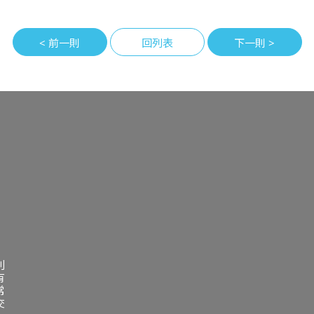
< 前一則
回列表
下一則 >
利
有
常
交