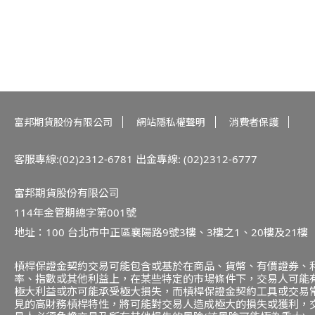
富邦期貨股份有限公司
網站隱私權聲明
消費者保護
客服專線:(02)2312-6781
出金專線: (02)2312-6777
富邦期貨股份有限公司
114年金管期總字第001號
地址：100 台北市中正區襄陽路9號3樓、3樓之1、20樓及21樓
槓桿保證金契約交易可能包含或基於在商品、貨幣、有價證券、
率、指數或其他利益上，在某些特定的市場條件下，交易人可能
極大利益或亦可能承受極大損失，而槓桿保證金契約工具或交易
見的高財務槓桿特性，將可能對交易人造成極大的損失或獲利，