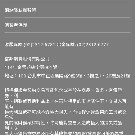
網站隱私權聲明
消費者保護
客服專線:(02)2312-6781
出金專線: (02)2312-6777
富邦期貨股份有限公司
114年金管期總字第001號
地址：100 台北市中正區襄陽路9號3樓、3樓之1、20樓及21樓
槓桿保證金契約交易可能包含或基於在商品、貨幣、有價證
券、利
率、指數或其他利益上，在某些特定的市場條件下，交易人可
能有
極大利益或亦可能承受極大損失，而槓桿保證金契約工具或交
易常
見的高財務槓桿特性，將可能對交易人造成極大的損失或獲
利，交
易人必須負擔交易及所有其他損失的風險(該風險可能極為重